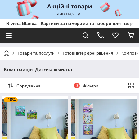
Riviera Blanca - Картини за номерами та набори для творчо
Товари та послуги
Готові інтер'єрні рішення
Композиц
Композиція. Дитяча кімната
Сортування
0
Фільтри
–10%