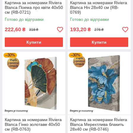
Картина за номерами Riviera
Картина за номерами Riviera
Blanca Поема про квіти 40x50
Blanca Ніч 28x40 см (RB-
см (RB-0721)
0769)
Готово до відправки
Готово до відправки
222,60
193,20
₴
₴
318 ₴
276 ₴
Купити
Купити
–30%
–30%
Картина за номерами Riviera
Картина за номерами Riviera
Blanca Гінко золотаве 40x50
Blanca Мерехтлива блакить
см (RB-0763)
28x40 см (RB-0746)