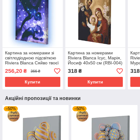
Картина за номерами зі
Картина за номерами
Карт
світлодіодною підсвіткою
Riviera Blanca Ісус, Марія,
Rivi
Riviera Blanca Сяйво твоєї
Йосиф 40x50 см (RBI-004)
Муро
душі 40x50 см (ГР-017)
005)
256,20
318
318
₴
₴
366 ₴
Купити
Купити
Акційні пропозиції та новинки
–50%
–50%