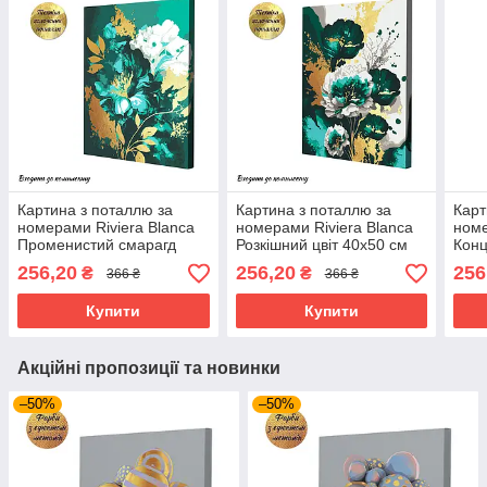
Картина з поталлю за
Картина з поталлю за
Карт
номерами Riviera Blanca
номерами Riviera Blanca
номе
Променистий смарагд
Розкішний цвіт 40x50 см
Конц
40x50 см (RB-0853)
(RB-0854)
(RB-
256,20
256,20
256
₴
₴
366 ₴
366 ₴
Купити
Купити
Акційні пропозиції та новинки
–50%
–50%