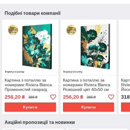
Подібні товари компанії
Картина з поталлю за
Картина з поталлю за
Карт
номерами Riviera Blanca
номерами Riviera Blanca
Rivi
Променистий смарагд
Розкішний цвіт 40x50 см
Йоси
40x50 см (RB-0853)
(RB-0854)
256,20
256,20
318
₴
₴
366 ₴
366 ₴
Купити
Купити
Акційні пропозиції та новинки