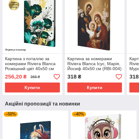
Картина з поталлю за
Картина за номерами
Карт
номерами Riviera Blanca
Riviera Blanca Ісус, Марія,
Rivi
Розкішний цвіт 40x50 см
Йосиф 40x50 см (RBI-004)
Муро
(RB-0854)
005)
256,20
318
318
₴
₴
366 ₴
Купити
Купити
Акційні пропозиції та новинки
–50%
–40%