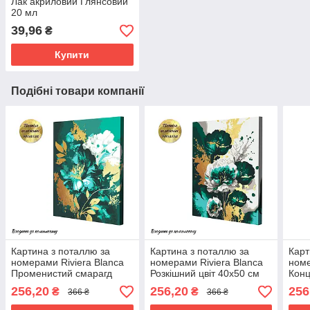
Лак акриловий Глянсовий
20 мл
39,96
₴
Купити
Подібні товари компанії
Картина з поталлю за
Картина з поталлю за
Карт
номерами Riviera Blanca
номерами Riviera Blanca
номе
Променистий смарагд
Розкішний цвіт 40x50 см
Конц
40x50 см (RB-0853)
(RB-0854)
(RB-
256,20
256,20
256
₴
₴
366 ₴
366 ₴