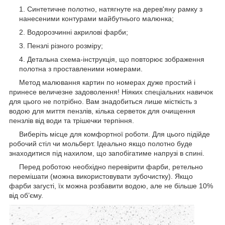
Синтетичне полотно, натягнуте на дерев'яну рамку з
нанесеними контурами майбутнього малюнка;
Водорозчинні акрилові фарби;
Пензлі різного розміру;
Детальна схема-інструкція, що повторює зображення
полотна з проставленими номерами.
Метод малювання картин по номерах дуже простий і
принесе величезне задоволення! Ніяких спеціальних навичок
для цього не потрібно. Вам знадобиться лише місткість з
водою для миття пензлів, кілька серветок для очищення
пензлів від води та трішечки терпіння.
Виберіть місце для комфортної роботи. Для цього підійде
робочий стіл чи мольберт. Ідеально якщо полотно буде
знаходитися під нахилом, що запобігатиме напрузі в спині.
Перед роботою необхідно перевірити фарби, ретельно
перемішати (можна використовувати зубочистку). Якщо
фарби загусті, їх можна розбавити водою, але не більше 10%
від об’єму.