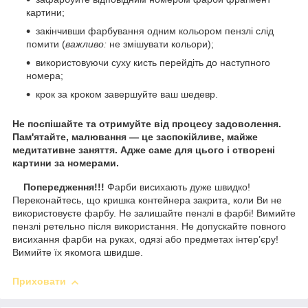
картини;
закінчивши фарбування одним кольором пензлі слід
помити (
важливо:
не змішувати кольори);
використовуючи суху кисть перейдіть до наступного
номера;
крок за кроком завершуйте ваш шедевр.
Не поспішайте та отримуйте від процесу задоволення.
Пам'ятайте, малювання — це заспокійливе, майже
медитативне заняття. Адже саме для цього і створені
картини за номерами.
Попередження!!!
Фарби висихають дуже швидко!
Переконайтесь, що кришка контейнера закрита, коли Ви не
використовуєте фарбу. Не залишайте пензлі в фарбі! Вимийте
пензлі ретельно після використання. Не допускайте повного
висихання фарби на руках, одязі або предметах інтер’єру!
Вимийте їх якомога швидше.
Приховати