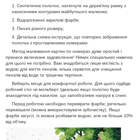
Синтетичне полотно, натягнуте на дерев'яну рамку з
нанесеними контурами майбутнього малюнка;
Водорозчинні акрилові фарби;
Пензлі різного розміру;
Детальна схема-інструкція, що повторює зображення
полотна з проставленими номерами.
Метод малювання картин по номерах дуже простий і
принесе величезне задоволення! Ніяких спеціальних навичок
для цього не потрібно. Вам знадобиться лише місткість з
водою для миття пензлів, кілька серветок для очищення
пензлів від води та трішечки терпіння.
Виберіть місце для комфортної роботи. Для цього підійде
робочий стіл чи мольберт. Ідеально якщо полотно буде
знаходитися під нахилом, що запобігатиме напрузі в спині.
Перед роботою необхідно перевірити фарби, ретельно
перемішати (можна використовувати зубочистку). Якщо
фарби загусті, їх можна розбавити водою, але не більше 10%
від об’єму.