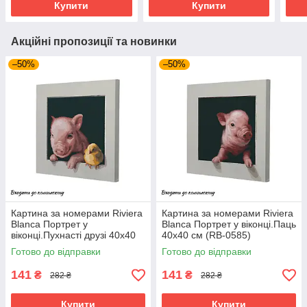
Купити
Купити
Акційні пропозиції та новинки
–50%
–50%
Картина за номерами Riviera
Картина за номерами Riviera
Blanca Портрет у
Blanca Портрет у віконці.Паць
віконці.Пухнасті друзі 40x40
40x40 см (RB-0585)
см (RB-0588)
Готово до відправки
Готово до відправки
141
141
₴
₴
282 ₴
282 ₴
Купити
Купити