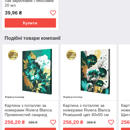
Лак акриловий Глянсовий
20 мл
39,96
₴
Купити
Подібні товари компанії
Картина з поталлю за
Картина з поталлю за
Карт
номерами Riviera Blanca
номерами Riviera Blanca
номе
Променистий смарагд
Розкішний цвіт 40x50 см
Щигл
40x50 см (RB-0853)
(RB-0854)
(RB-
256,20
256,20
256
₴
₴
366 ₴
366 ₴