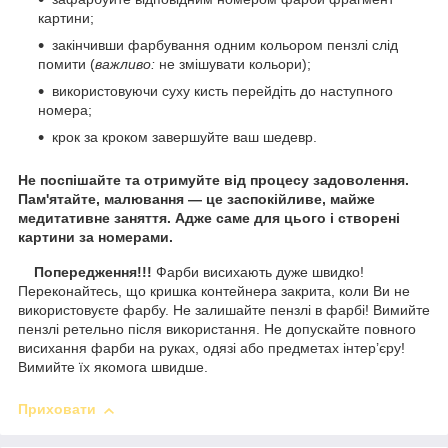
картини;
закінчивши фарбування одним кольором пензлі слід
помити (
важливо:
не змішувати кольори);
використовуючи суху кисть перейдіть до наступного
номера;
крок за кроком завершуйте ваш шедевр.
Не поспішайте та отримуйте від процесу задоволення.
Пам'ятайте, малювання — це заспокійливе, майже
медитативне заняття. Адже саме для цього і створені
картини за номерами.
Попередження!!!
Фарби висихають дуже швидко!
Переконайтесь, що кришка контейнера закрита, коли Ви не
використовуєте фарбу. Не залишайте пензлі в фарбі! Вимийте
пензлі ретельно після використання. Не допускайте повного
висихання фарби на руках, одязі або предметах інтер’єру!
Вимийте їх якомога швидше.
Приховати