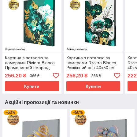
Картина з поталлю за
Картина з поталлю за
Карт
номерами Riviera Blanca
номерами Riviera Blanca
Rivi
Променистий смарагд
Розкішний цвіт 40x50 см
40x5
40x50 см (RB-0853)
(RB-0854)
256,20
256,20
222
₴
₴
366 ₴
366 ₴
Купити
Купити
Акційні пропозиції та новинки
–50%
–50%