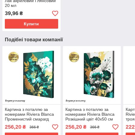
Лак акриловий Глянсовий
20 мл
39,96
₴
Купити
Подібні товари компанії
Картина з поталлю за
Картина з поталлю за
Карт
номерами Riviera Blanca
номерами Riviera Blanca
Rivi
Променистий смарагд
Розкішний цвіт 40x50 см
троя
40x50 см (RB-0853)
(RB-0854)
0100
256,20
256,20
222
₴
₴
366 ₴
366 ₴