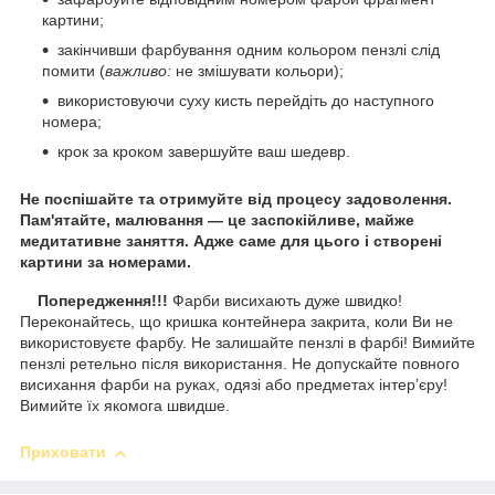
картини;
закінчивши фарбування одним кольором пензлі слід
помити (
важливо:
не змішувати кольори);
використовуючи суху кисть перейдіть до наступного
номера;
крок за кроком завершуйте ваш шедевр.
Не поспішайте та отримуйте від процесу задоволення.
Пам'ятайте, малювання — це заспокійливе, майже
медитативне заняття. Адже саме для цього і створені
картини за номерами.
Попередження!!!
Фарби висихають дуже швидко!
Переконайтесь, що кришка контейнера закрита, коли Ви не
використовуєте фарбу. Не залишайте пензлі в фарбі! Вимийте
пензлі ретельно після використання. Не допускайте повного
висихання фарби на руках, одязі або предметах інтер’єру!
Вимийте їх якомога швидше.
Приховати