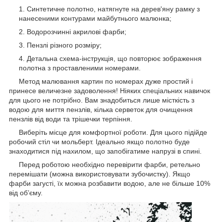
Синтетичне полотно, натягнуте на дерев'яну рамку з
нанесеними контурами майбутнього малюнка;
Водорозчинні акрилові фарби;
Пензлі різного розміру;
Детальна схема-інструкція, що повторює зображення
полотна з проставленими номерами.
Метод малювання картин по номерах дуже простий і
принесе величезне задоволення! Ніяких спеціальних навичок
для цього не потрібно. Вам знадобиться лише місткість з
водою для миття пензлів, кілька серветок для очищення
пензлів від води та трішечки терпіння.
Виберіть місце для комфортної роботи. Для цього підійде
робочий стіл чи мольберт. Ідеально якщо полотно буде
знаходитися під нахилом, що запобігатиме напрузі в спині.
Перед роботою необхідно перевірити фарби, ретельно
перемішати (можна використовувати зубочистку). Якщо
фарби загусті, їх можна розбавити водою, але не більше 10%
від об’єму.