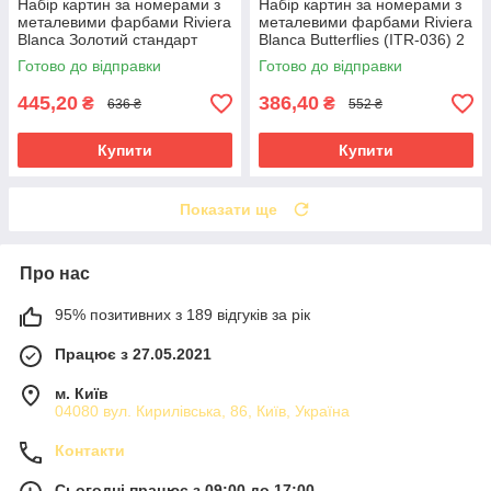
Набір картин за номерами з
Набір картин за номерами з
металевими фарбами Riviera
металевими фарбами Riviera
Blanca Золотий стандарт
Blanca Butterflies (ITR-036) 2
(ITR-043) 2 шт в наборі
шт в наборі
Готово до відправки
Готово до відправки
445,20
386,40
₴
₴
636 ₴
552 ₴
Купити
Купити
Показати ще
Про нас
95% позитивних з 189 відгуків за рік
Працює з 27.05.2021
м. Київ
04080 вул. Кирилівська, 86, Київ, Україна
Контакти
Сьогодні працює з 09:00 до 17:00