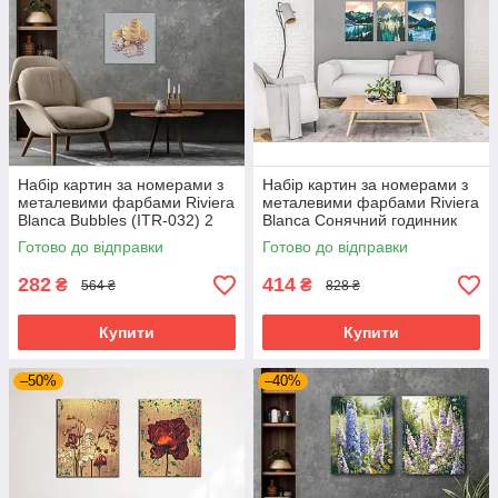
Набір картин за номерами з
Набір картин за номерами з
металевими фарбами Riviera
металевими фарбами Riviera
Blanca Bubbles (ITR-032) 2
Blanca Сонячний годинник
шт в наборі
(ITR-012) 3 шт в наборі
Готово до відправки
Готово до відправки
282
414
₴
₴
564 ₴
828 ₴
Купити
Купити
–50%
–40%