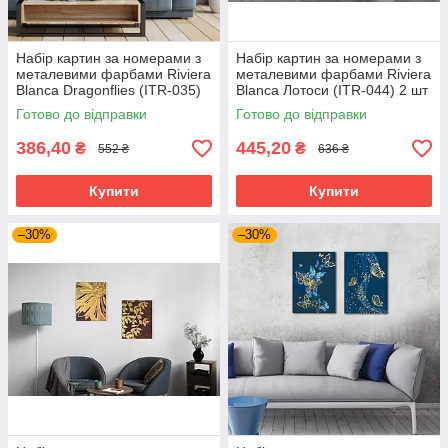
Набір картин за номерами з
Набір картин за номерами з
металевими фарбами Riviera
металевими фарбами Riviera
Blanca Dragonflies (ITR-035)
Blanca Лотоси (ITR-044) 2 шт
2 шт в наборі
в наборі
Готово до відправки
Готово до відправки
386,40
445,20
₴
₴
552 ₴
636 ₴
Купити
Купити
–30%
–30%