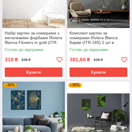
Набір картин за номерами з
Комплект картин за
металевими фарбами Riviera
номерами Riviera Blanca
Blanca Flowers in gold (ITR-
Барви (ITR-165) 2 шт в
085) 2 шт в наборі
наборі
Готово до відправки
Готово до відправки
318
381,60
₴
₴
636 ₴
636 ₴
Купити
Купити
–30%
–30%