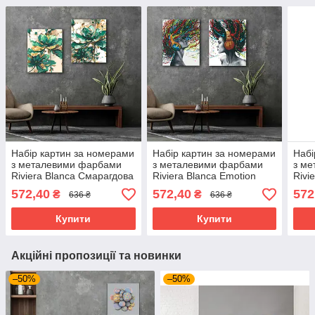
Набір картин за номерами
Набір картин за номерами
Набі
з металевими фарбами
з металевими фарбами
з м
Riviera Blanca Смарагдова
Riviera Blanca Emotion
Rivi
окраса (ITR-093) 2 шт в
(ITR-095) 2 шт в наборі
046)
572,40
572,40
572
₴
₴
636 ₴
636 ₴
наборі
Купити
Купити
Акційні пропозиції та новинки
–50%
–50%