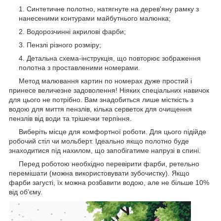
Синтетичне полотно, натягнуте на дерев'яну рамку з
нанесеними контурами майбутнього малюнка;
Водорозчинні акрилові фарби;
Пензлі різного розміру;
Детальна схема-інструкція, що повторює зображення
полотна з проставленими номерами.
Метод малювання картин по номерах дуже простий і
принесе величезне задоволення! Ніяких спеціальних навичок
для цього не потрібно. Вам знадобиться лише місткість з
водою для миття пензлів, кілька серветок для очищення
пензлів від води та трішечки терпіння.
Виберіть місце для комфортної роботи. Для цього підійде
робочий стіл чи мольберт. Ідеально якщо полотно буде
знаходитися під нахилом, що запобігатиме напрузі в спині.
Перед роботою необхідно перевірити фарби, ретельно
перемішати (можна використовувати зубочистку). Якщо
фарби загусті, їх можна розбавити водою, але не більше 10%
від об’єму.