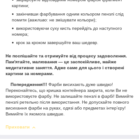
картини;
закінчивши фарбування одним кольором пензлі слід
помити (
важливо:
не змішувати кольори);
використовуючи суху кисть перейдіть до наступного
номера;
крок за кроком завершуйте ваш шедевр.
Не поспішайте та отримуйте від процесу задоволення.
Пам'ятайте, малювання — це заспокійливе, майже
медитативне заняття. Адже саме для цього і створені
картини за номерами.
Попередження!!!
Фарби висихають дуже швидко!
Переконайтесь, що кришка контейнера закрита, коли Ви не
використовуєте фарбу. Не залишайте пензлі в фарбі! Вимийте
пензлі ретельно після використання. Не допускайте повного
висихання фарби на руках, одязі або предметах інтер’єру!
Вимийте їх якомога швидше.
Приховати