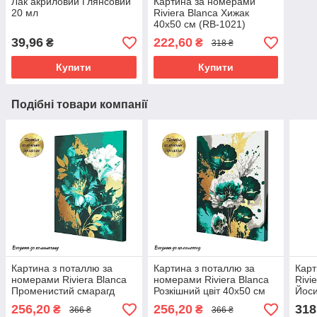
Лак акриловий Глянсовий
Картина за номерами
20 мл
Riviera Blanca Хижак
40x50 см (RB-1021)
39,96
222,60
₴
₴
318 ₴
Купити
Купити
Подібні товари компанії
Картина з поталлю за
Картина з поталлю за
Карт
номерами Riviera Blanca
номерами Riviera Blanca
Rivi
Променистий смарагд
Розкішний цвіт 40x50 см
Йоси
40x50 см (RB-0853)
(RB-0854)
256,20
256,20
318
₴
₴
366 ₴
366 ₴