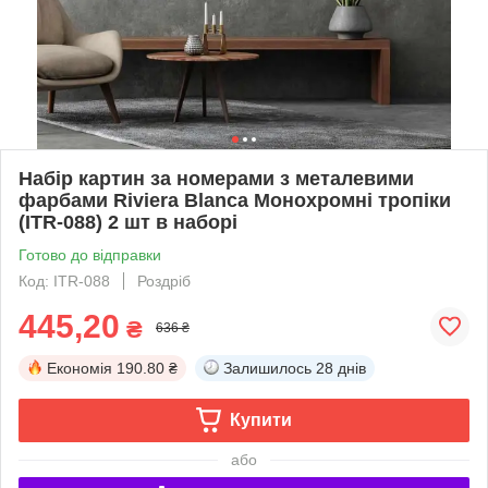
Набір картин за номерами з металевими
фарбами Riviera Blanca Монохромні тропіки
(ITR-088) 2 шт в наборі
Готово до відправки
Код: ITR-088
Роздріб
445,20
₴
636 ₴
Економія
190.80 ₴
Залишилось
28 днів
Купити
або