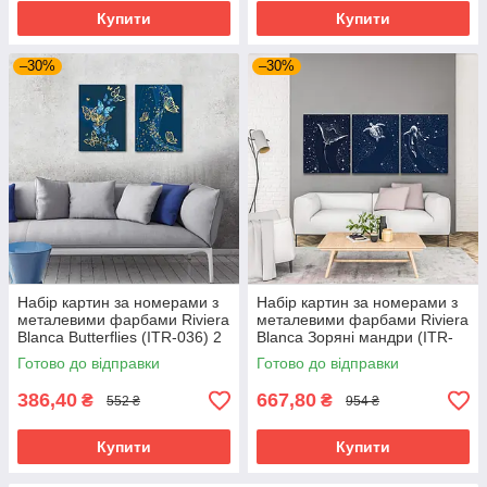
Купити
Купити
–30%
–30%
Набір картин за номерами з
Набір картин за номерами з
металевими фарбами Riviera
металевими фарбами Riviera
Blanca Butterflies (ITR-036) 2
Blanca Зоряні мандри (ITR-
шт в наборі
038) 3 шт в наборі
Готово до відправки
Готово до відправки
386,40
667,80
₴
₴
552 ₴
954 ₴
Купити
Купити