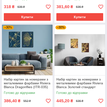
318
381,60
₴
₴
636 ₴
636 ₴
Купити
Купити
–30%
–30%
Набір картин за номерами з
Набір картин за номерами з
металевими фарбами Riviera
металевими фарбами Riviera
Blanca Dragonflies (ITR-035)
Blanca Золотий стандарт
2 шт в наборі
(ITR-043) 2 шт в наборі
Готово до відправки
Готово до відправки
386,40
445,20
₴
₴
552 ₴
636 ₴