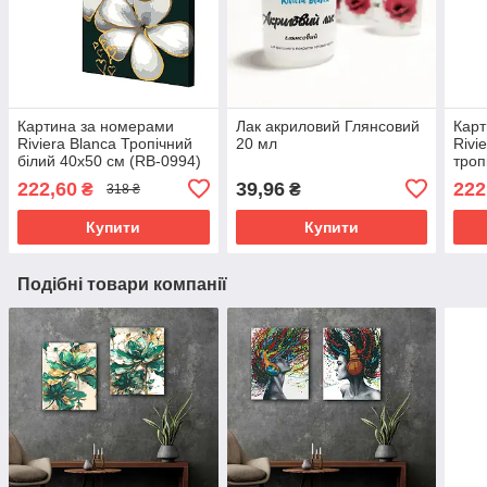
Картина за номерами
Лак акриловий Глянсовий
Карт
Riviera Blanca Тропічний
20 мл
Rivi
білий 40x50 см (RB-0994)
троп
0995
222,60
39,96
222
₴
₴
318 ₴
Купити
Купити
Подібні товари компанії