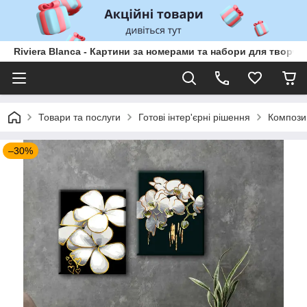
Riviera Blanca - Картини за номерами та набори для творчо
Товари та послуги
Готові інтер'єрні рішення
Компози
–30%