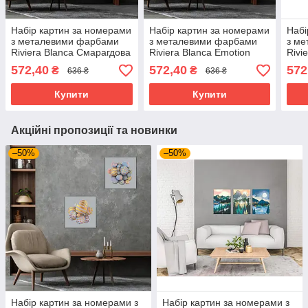
Набір картин за номерами
Набір картин за номерами
Набі
з металевими фарбами
з металевими фарбами
з м
Riviera Blanca Смарагдова
Riviera Blanca Emotion
Rivi
окраса (ITR-093) 2 шт в
(ITR-095) 2 шт в наборі
046)
572,40
572,40
572
₴
₴
636 ₴
636 ₴
наборі
Купити
Купити
Акційні пропозиції та новинки
–50%
–50%
Набір картин за номерами з
Набір картин за номерами з