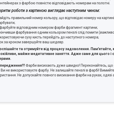
онтейнерах з фарбою повністю відповідають номерам на полотні.
оритм роботи з картиною виглядає наступним чином:
айдіть правильний номер кольору, що відповідає номеру на картині,
рбувати;
фарбуйте відповідним номером фарби фрагмент картини;
кінчивши фарбування одним кольором пензлі слід помити (
важливо
користовуючи суху кисть перейдіть до наступного номера;
ок за кроком завершуйте ваш шедевр.
оспішайте та отримуйте від процесу задоволення. Пам'ятайте,
окійливе, майже медитативне заняття. Адже саме для цього і с
ерами.
передження!!!
Фарби висихають дуже швидко! Переконайтесь, що 
 Ви не використовуєте фарбу. Не залишайте пензлі в фарбі! Вимийте
ристання. Не допускайте повного висихання фарби на руках, одязі а