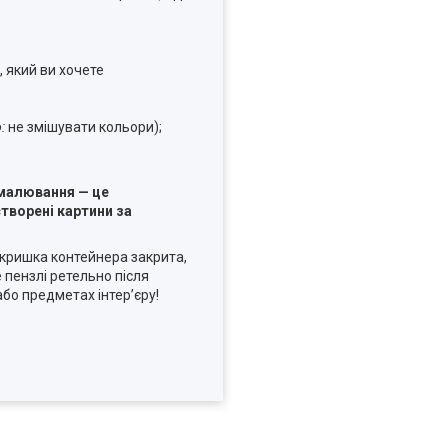
 який ви хочете
:
не змішувати кольори);
 малювання — це
творені картини за
кришка контейнера закрита,
 пензлі ретельно після
бо предметах інтер’єру!