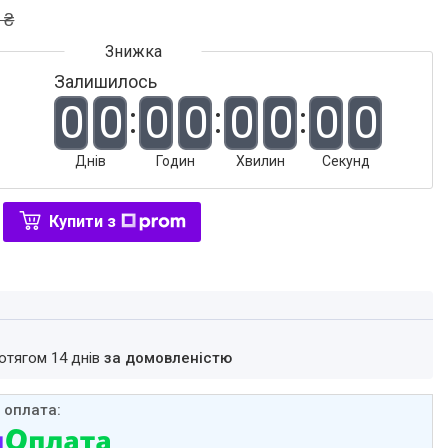
 ₴
Залишилось
0
0
0
0
0
0
0
0
Днів
Годин
Хвилин
Секунд
Купити з
ротягом 14 днів
за домовленістю