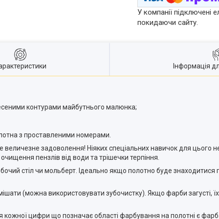
У компанії підключені е
покидаючи сайту.
арактеристики
Інформація д
несеними контурами майбутнього малюнка;
лотна з проставленими номерами.
величезне задоволення! Ніяких спеціальних навичок для цього не
 очищення пензлів від води та трішечки терпіння.
бочий стіл чи мольберт. Ідеально якщо полотно буде знаходитися 
шати (можна використовувати зубочистку). Якщо фарби загусті, ї
кожної цифри що позначає області фарбування на полотні є фарб