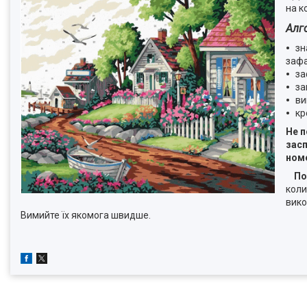
на к
Алг
зн
зафа
за
за
ви
кр
Не п
засп
ном
По
коли
вико
Вимийте їх якомога швидше.