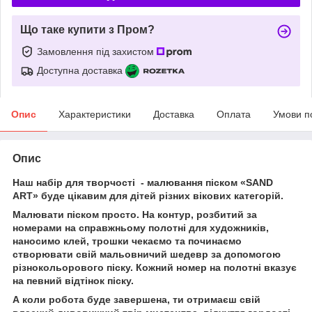
Що таке купити з Пром?
Замовлення під захистом
Доступна доставка
Опис
Характеристики
Доставка
Оплата
Умови п
Опис
Наш набір для творчості - малювання піском «SAND
ART» буде цікавим для дітей різних вікових категорій.
Малювати піском просто. На контур, розбитий за
номерами на справжньому полотні для художників,
наносимо клей, трошки чекаємо та починаємо
створювати свій мальовничий шедевр за допомогою
різнокольорового піску. Кожний номер на полотні вказує
на певний відтінок піску.
А коли робота буде завершена, ти отримаєш свій