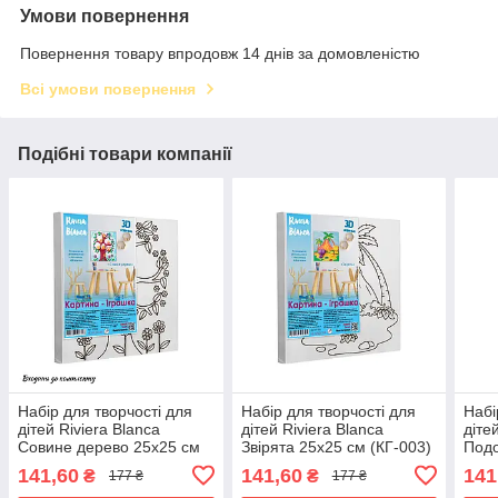
Умови повернення
Повернення товару впродовж 14 днів за домовленістю
Всі умови повернення
Подібні товари компанії
Набір для творчості для
Набір для творчості для
Набі
дітей Riviera Blanca
дітей Riviera Blanca
діте
Совине дерево 25x25 см
Звірята 25x25 см (КГ-003)
Подо
(КГ-002)
(КГ-
141,60
141,60
141
₴
₴
177 ₴
177 ₴