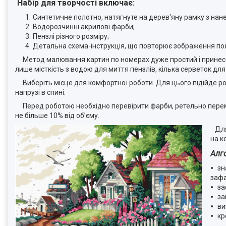
Набір для творчості включає:
Синтетичне полотно, натягнуте на дерев'яну рамку з на
Водорозчинні акрилові фарби;
Пензлі різного розміру;
Детальна схема-інструкція, що повторює зображення по
Метод малювання картин по номерах дуже простий і принесе 
лише місткість з водою для миття пензлів, кілька серветок для
Виберіть місце для комфортної роботи. Для цього підійде ро
напрузі в спині.
Перед роботою необхідно перевірити фарби, ретельно перемі
не більше 10% від об’єму.
Для 
на к
Алг
зн
зафа
за
за
ви
кр