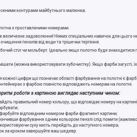
несеними контурами майбутнього малюнка;
лотна з проставленими номерами.
величезне задоволення! Ніяких спеціальних навичок для цього не
 очищення пензлів від води та трішечки терпіння.
бочий стіл чи мольберт. Ідеально якщо полотно буде знаходитися 
шати (можна використовувати зубочистку). Якщо фарби загусті, ї
кожної цифри що позначає області фарбування на полотні є фарб
онтейнерах з фарбою повністю відповідають номерам на полотні.
оритм роботи з картиною виглядає наступним чином:
айдіть правильний номер кольору, що відповідає номеру на картині,
рбувати;
фарбуйте відповідним номером фарби фрагмент картини;
кінчивши фарбування одним кольором пензлі слід помити (
важливо
користовуючи суху кисть перейдіть до наступного номера;
ок за кроком завершуйте ваш шедевр.