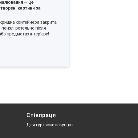
 малювання — це
творені картини за
кришка контейнера закрита,
 пензлі ретельно після
бо предметах інтер’єру!
Співпраця
Для гуртових покупців