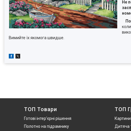
Не п
засп
ном
По
коли
вико
Вимийте їх якомога швидше.
ТОП Товари
ТОП Г
Готові інтер'єрні рішення
Картини
Полотно на підрамнику
Дитяча 