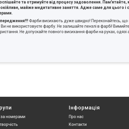
оспішайте та отримуйте від процесу задоволення. Пам'ятайте,
окійливе, майже медитативне заняття. Адже саме для цього і с
ерами.
передження!!!
Фарби висихають дуже швидко! Переконайтесь, що 
 Ви не використовуєте фарбу. Не залишайте пензлі в фарбі! Вимийте
ристання. Не допускайте повного висихання фарби на руках, одязі а
рупи
Інформація
 за номерами
Про нас
творчість
Контакти