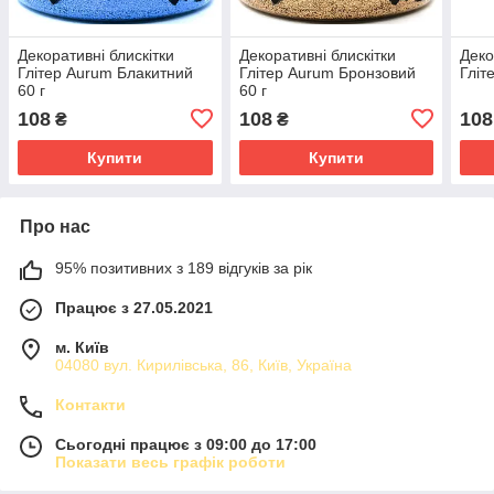
Декоративні блискітки
Декоративні блискітки
Деко
Глітер Aurum Блакитний
Глітер Aurum Бронзовий
Гліт
60 г
60 г
108
108
108
₴
₴
Купити
Купити
Про нас
95% позитивних з 189 відгуків за рік
Працює з 27.05.2021
м. Київ
04080 вул. Кирилівська, 86, Київ, Україна
Контакти
Сьогодні працює з 09:00 до 17:00
Показати весь графік роботи