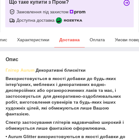
Що таке купити з Пром?
Замовлення під захистом
Доступна доставка
пис
Характеристики
Доставка
Оплата
Умови пове
Опис
Глітер Aurum
Декоративні блискітки
Використовується в якості добавки до будь-яких
інтер'єрних, меблевих і декоративних водно-
дисперсійних або органорозчинних лаків та мас, і
застосовується для декоративно-оздоблювальних
робіт, виготовлення сувенірів та будь-яких інших
художніх цілей, які обмежуються лише Вашою
фантазією.
Спектр застосування глітерів надзвичайно широкий і
обмежується лише фантазією оформлювача.
• Aurum Glitter використовуються в якості добавки до