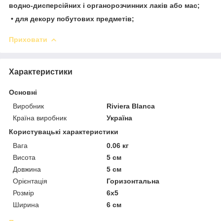
водно-дисперсійних і органорозчинних лаків або мас;
• для декору побутових предметів;
Приховати
Характеристики
Основні
Виробник
Riviera Blanca
Країна виробник
Україна
Користувацькі характеристики
Вага
0.06 кг
Висота
5 см
Довжина
5 см
Орієнтація
Горизонтальна
Розмір
6х5
Ширина
6 см