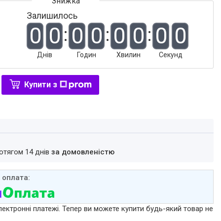
Залишилось
0
0
0
0
0
0
0
0
Днів
Годин
Хвилин
Секунд
Купити з
ротягом 14 днів
за домовленістю
лектронні платежі. Тепер ви можете купити будь-який товар не