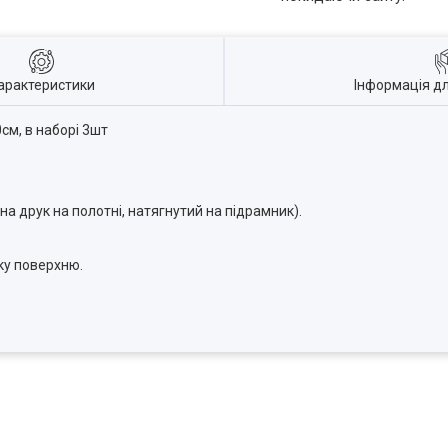
арактеристики
Інформація д
см, в наборі 3шт
на друк на полотні, натягнутий на підрамник).
яку поверхню.