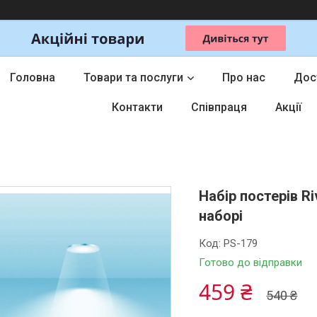
Головна
Товари та послуги
Про нас
Дос
Контакти
Співпраця
Акції
Набір постерів Ri
наборі
Код:
PS-179
Готово до відправки
459 ₴
540 ₴