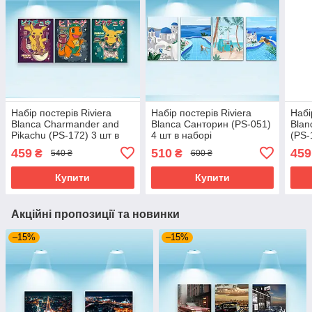
Набір постерів Riviera
Набір постерів Riviera
Набі
Blanca Charmander and
Blanca Санторин (PS-051)
Blan
Pikachu (PS-172) 3 шт в
4 шт в наборі
(PS-
наборі
459
510
459
₴
₴
540 ₴
600 ₴
Купити
Купити
Акційні пропозиції та новинки
–15%
–15%