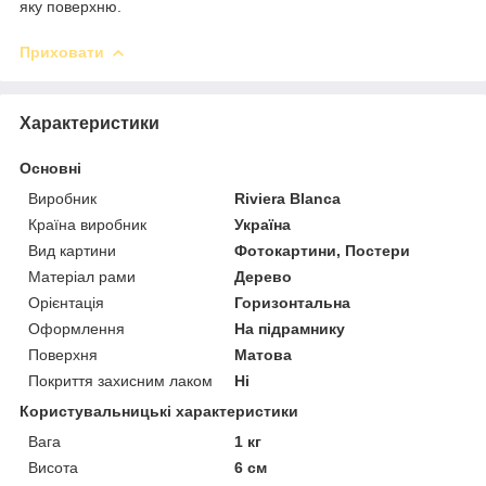
яку поверхню.
Приховати
Характеристики
Основні
Виробник
Riviera Blanca
Країна виробник
Україна
Вид картини
Фотокартини, Постери
Матеріал рами
Дерево
Орієнтація
Горизонтальна
Оформлення
На підрамнику
Поверхня
Матова
Покриття захисним лаком
Ні
Користувальницькі характеристики
Вага
1 кг
Висота
6 см