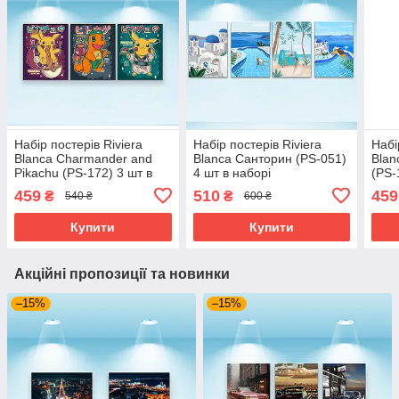
Набір постерів Riviera
Набір постерів Riviera
Набі
Blanca Charmander and
Blanca Санторин (PS-051)
Blan
Pikachu (PS-172) 3 шт в
4 шт в наборі
(PS-
наборі
459
510
459
₴
₴
540 ₴
600 ₴
Купити
Купити
Акційні пропозиції та новинки
–15%
–15%