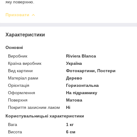
яку поверхню.
Приховати
Характеристики
Основні
Виробник
Riviera Blanca
Країна виробник
Україна
Вид картини
Фотокартини, Постери
Матеріал рами
Дерево
Орієнтація
Горизонтальна
Оформлення
На підрамнику
Поверхня
Матова
Покриття захисним лаком
Ні
Користувальницькі характеристики
Вага
1 кг
Висота
6 см