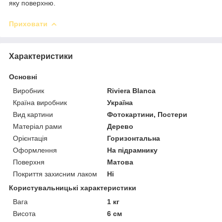
яку поверхню.
Приховати
Характеристики
Основні
Виробник
Riviera Blanca
Країна виробник
Україна
Вид картини
Фотокартини, Постери
Матеріал рами
Дерево
Орієнтація
Горизонтальна
Оформлення
На підрамнику
Поверхня
Матова
Покриття захисним лаком
Ні
Користувальницькі характеристики
Вага
1 кг
Висота
6 см