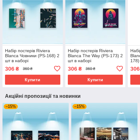
Набір постерів Riviera
Набір постерів Riviera
Набі
Blanca Човники (PS-168) 2
Blanca The Way (PS-173) 2
Blan
шт в наборі
шт в наборі
178)
306
306
306
₴
₴
360 ₴
360 ₴
Купити
Купити
Акційні пропозиції та новинки
–15%
–15%