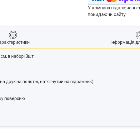
У компанії підключені е
покидаючи сайту.
арактеристики
Інформація д
см, в наборі 3шт
на друк на полотні, натягнутий на підрамник).
яку поверхню.