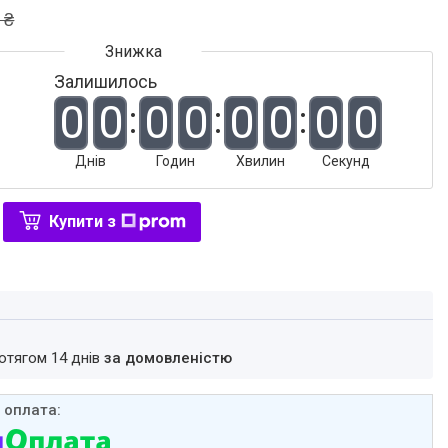
 ₴
Залишилось
0
0
0
0
0
0
0
0
Днів
Годин
Хвилин
Секунд
Купити з
ротягом 14 днів
за домовленістю