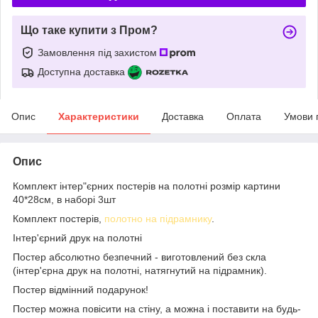
Що таке купити з Пром?
Замовлення під захистом
Доступна доставка
Опис
Характеристики
Доставка
Оплата
Умови 
Опис
Комплект інтер"єрних постерів на полотні розмір картини
40*28см, в наборі 3шт
Комплект постерів,
полотно на підрамнику
.
Інтер'єрний друк на полотні
Постер абсолютно безпечний - виготовлений без скла
(інтер'єрна друк на полотні, натягнутий на підрамник).
Постер відмінний подарунок!
Постер можна повісити на стіну, а можна і поставити на будь-