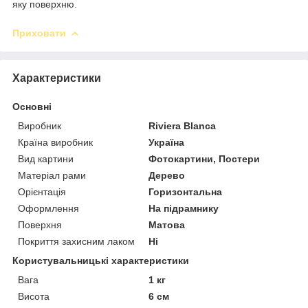
яку поверхню.
Приховати
Характеристики
Основні
Виробник
Riviera Blanca
Країна виробник
Україна
Вид картини
Фотокартини, Постери
Матеріал рами
Дерево
Орієнтація
Горизонтальна
Оформлення
На підрамнику
Поверхня
Матова
Покриття захисним лаком
Ні
Користувальницькі характеристики
Вага
1 кг
Висота
6 см