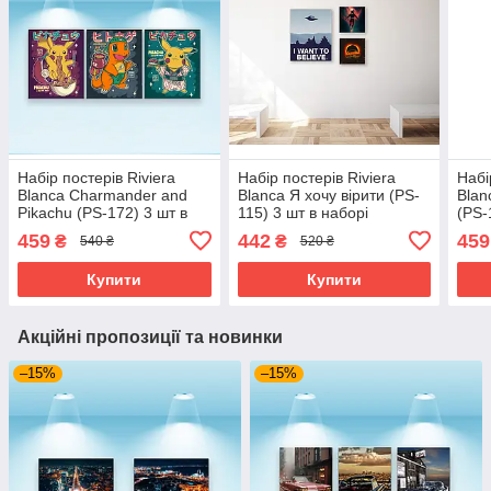
Набір постерів Riviera
Набір постерів Riviera
Набі
Blanca Charmander and
Blanca Я хочу вірити (PS-
Blan
Pikachu (PS-172) 3 шт в
115) 3 шт в наборі
(PS-
наборі
459
442
459
₴
₴
540 ₴
520 ₴
Купити
Купити
Акційні пропозиції та новинки
–15%
–15%