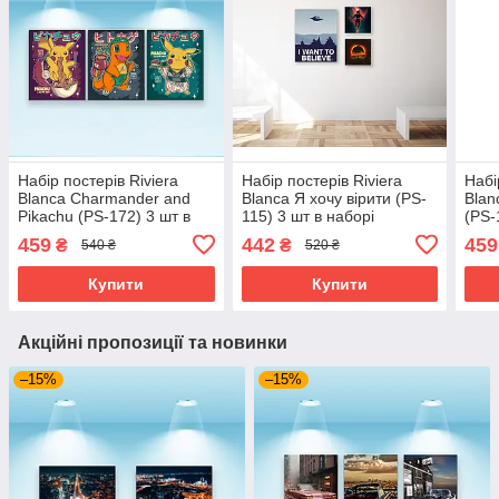
Набір постерів Riviera
Набір постерів Riviera
Набі
Blanca Charmander and
Blanca Я хочу вірити (PS-
Blan
Pikachu (PS-172) 3 шт в
115) 3 шт в наборі
(PS-
наборі
459
442
459
₴
₴
540 ₴
520 ₴
Купити
Купити
Акційні пропозиції та новинки
–15%
–15%