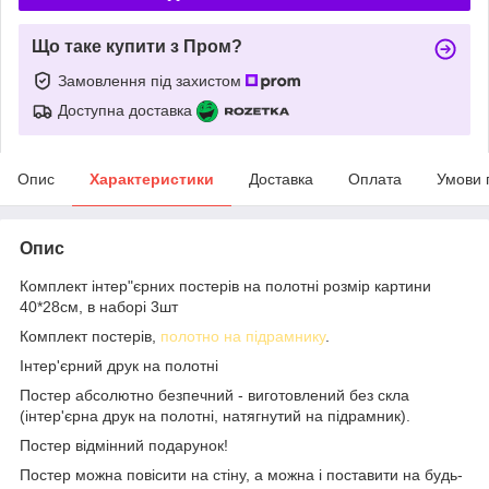
Що таке купити з Пром?
Замовлення під захистом
Доступна доставка
Опис
Характеристики
Доставка
Оплата
Умови 
Опис
Комплект інтер"єрних постерів на полотні розмір картини
40*28см, в наборі 3шт
Комплект постерів,
полотно на підрамнику
.
Інтер'єрний друк на полотні
Постер абсолютно безпечний - виготовлений без скла
(інтер'єрна друк на полотні, натягнутий на підрамник).
Постер відмінний подарунок!
Постер можна повісити на стіну, а можна і поставити на будь-