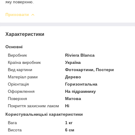
яку поверхню.
Приховати
Характеристики
Основні
Виробник
Riviera Blanca
Країна виробник
Україна
Вид картини
Фотокартини, Постери
Матеріал рами
Дерево
Орієнтація
Горизонтальна
Оформлення
На підрамнику
Поверхня
Матова
Покриття захисним лаком
Ні
Користувальницькі характеристики
Вага
1 кг
Висота
6 см