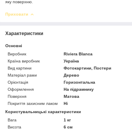
яку поверхню.
Приховати
Характеристики
Основні
Виробник
Riviera Blanca
Країна виробник
Україна
Вид картини
Фотокартини, Постери
Матеріал рами
Дерево
Орієнтація
Горизонтальна
Оформлення
На підрамнику
Поверхня
Матова
Покриття захисним лаком
Ні
Користувальницькі характеристики
Вага
1 кг
Висота
6 см