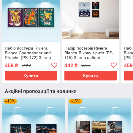
Набір постерів Riviera
Набір постерів Riviera
Набі
Blanca Charmander and
Blanca Я хочу вірити (PS-
Blan
Pikachu (PS-172) 3 шт в
115) 3 шт в наборі
(PS-
наборі
459
442
459
₴
₴
540 ₴
520 ₴
Купити
Купити
Акційні пропозиції та новинки
–15%
–15%