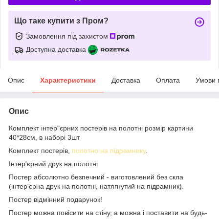
Що таке купити з Пром?
Замовлення під захистом
Доступна доставка
Опис
Характеристики
Доставка
Оплата
Умови 
Опис
Комплект інтер"єрних постерів на полотні розмір картини
40*28см, в наборі 3шт
Комплект постерів,
полотно на підрамнику
.
Інтер'єрний друк на полотні
Постер абсолютно безпечний - виготовлений без скла
(інтер'єрна друк на полотні, натягнутий на підрамник).
Постер відмінний подарунок!
Постер можна повісити на стіну, а можна і поставити на будь-