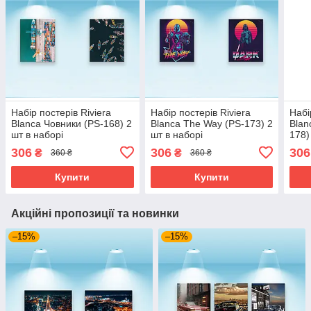
Набір постерів Riviera
Набір постерів Riviera
Набі
Blanca Човники (PS-168) 2
Blanca The Way (PS-173) 2
Blan
шт в наборі
шт в наборі
178)
306
306
306
₴
₴
360 ₴
360 ₴
Купити
Купити
Акційні пропозиції та новинки
–15%
–15%