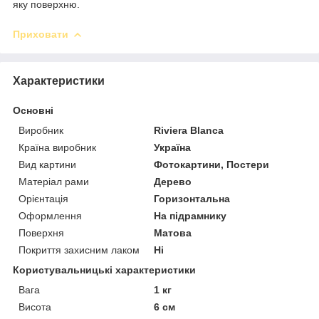
яку поверхню.
Приховати
Характеристики
Основні
Виробник
Riviera Blanca
Країна виробник
Україна
Вид картини
Фотокартини, Постери
Матеріал рами
Дерево
Орієнтація
Горизонтальна
Оформлення
На підрамнику
Поверхня
Матова
Покриття захисним лаком
Ні
Користувальницькі характеристики
Вага
1 кг
Висота
6 см