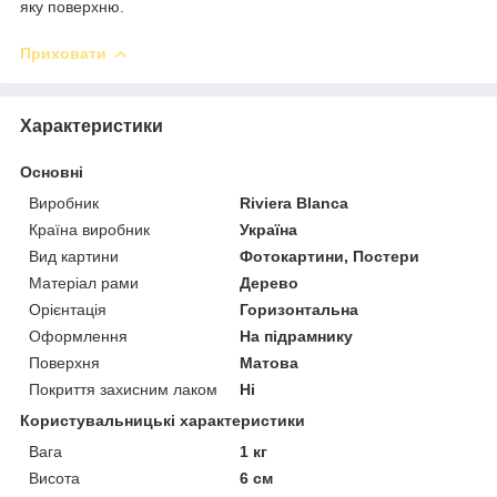
яку поверхню.
Приховати
Характеристики
Основні
Виробник
Riviera Blanca
Країна виробник
Україна
Вид картини
Фотокартини, Постери
Матеріал рами
Дерево
Орієнтація
Горизонтальна
Оформлення
На підрамнику
Поверхня
Матова
Покриття захисним лаком
Ні
Користувальницькі характеристики
Вага
1 кг
Висота
6 см