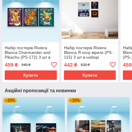
Набір постерів Riviera
Набір постерів Riviera
Набі
Blanca Charmander and
Blanca Я хочу вірити (PS-
Blan
Pikachu (PS-172) 3 шт в
115) 3 шт в наборі
(PS-
наборі
459
442
459
₴
₴
540 ₴
520 ₴
Купити
Купити
Акційні пропозиції та новинки
–15%
–15%