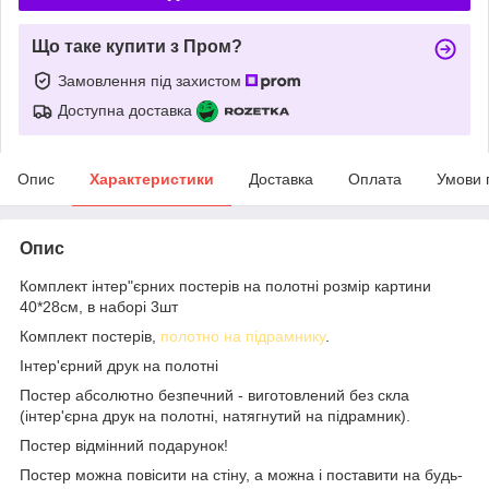
Що таке купити з Пром?
Замовлення під захистом
Доступна доставка
Опис
Характеристики
Доставка
Оплата
Умови 
Опис
Комплект інтер"єрних постерів на полотні розмір картини
40*28см, в наборі 3шт
Комплект постерів,
полотно на підрамнику
.
Інтер'єрний друк на полотні
Постер абсолютно безпечний - виготовлений без скла
(інтер'єрна друк на полотні, натягнутий на підрамник).
Постер відмінний подарунок!
Постер можна повісити на стіну, а можна і поставити на будь-