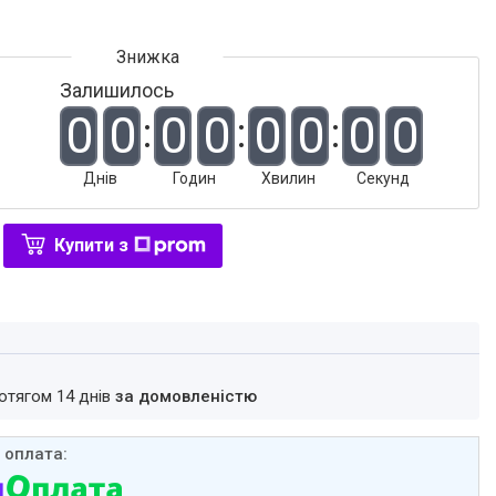
Залишилось
0
0
0
0
0
0
0
0
Днів
Годин
Хвилин
Секунд
Купити з
ротягом 14 днів
за домовленістю