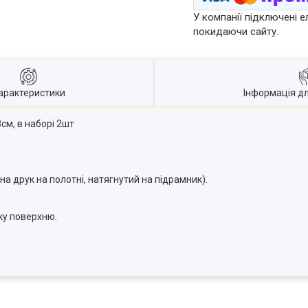
У компанії підключені е
покидаючи сайту.
арактеристики
Інформація д
см, в наборі 2шт
на друк на полотні, натягнутий на підрамник).
яку поверхню.