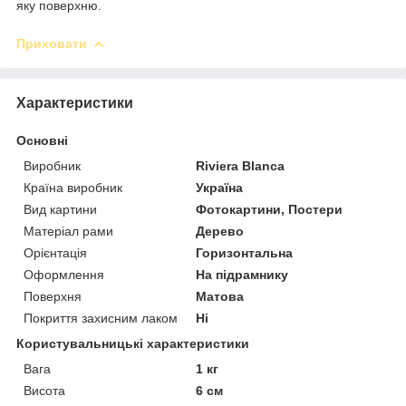
яку поверхню.
Приховати
Характеристики
Основні
Виробник
Riviera Blanca
Країна виробник
Україна
Вид картини
Фотокартини, Постери
Матеріал рами
Дерево
Орієнтація
Горизонтальна
Оформлення
На підрамнику
Поверхня
Матова
Покриття захисним лаком
Ні
Користувальницькі характеристики
Вага
1 кг
Висота
6 см