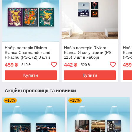
Набір постерів Riviera
Набір постерів Riviera
Набі
Blanca Charmander and
Blanca Я хочу вірити (PS-
Blan
Pikachu (PS-172) 3 шт в
115) 3 шт в наборі
(PS-
наборі
459
442
459
₴
₴
540 ₴
520 ₴
Купити
Купити
Акційні пропозиції та новинки
–15%
–15%