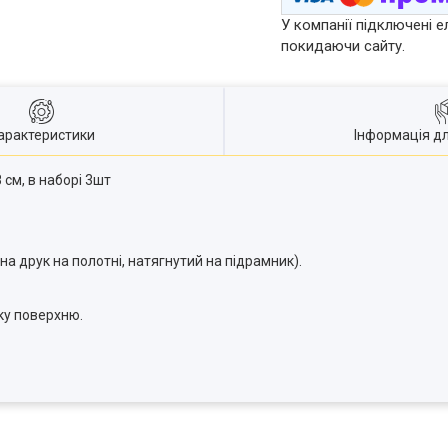
У компанії підключені е
покидаючи сайту.
арактеристики
Інформація д
 см, в наборі 3шт
на друк на полотні, натягнутий на підрамник).
яку поверхню.