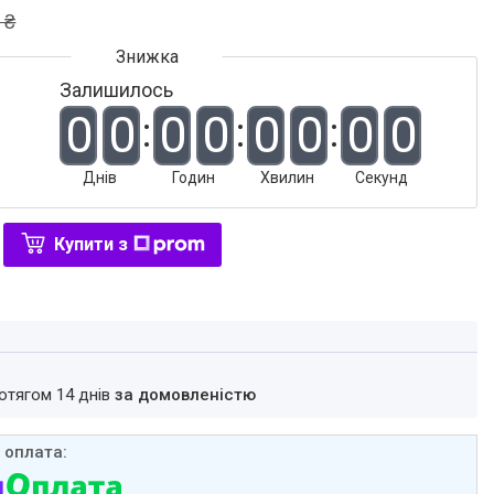
 ₴
Залишилось
0
0
0
0
0
0
0
0
Днів
Годин
Хвилин
Секунд
Купити з
ротягом 14 днів
за домовленістю