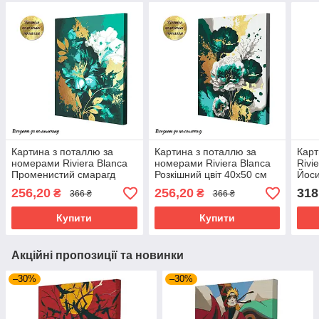
Картина з поталлю за
Картина з поталлю за
Карт
номерами Riviera Blanca
номерами Riviera Blanca
Rivi
Променистий смарагд
Розкішний цвіт 40x50 см
Йоси
40x50 см (RB-0853)
(RB-0854)
256,20
256,20
318
₴
₴
366 ₴
366 ₴
Купити
Купити
Акційні пропозиції та новинки
–30%
–30%