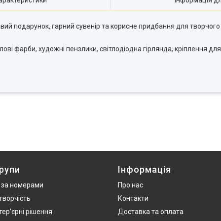
арактеристики
Інформація д
довий подарунок, гарний сувенір та корисне придбання для творчого
ові фарби, художні пензлики, світлодіодна гірлянда, кріплення для
рупи
Інформація
 за номерами
Про нас
творчість
Контакти
нтер'єрні рішення
Доставка та оплата