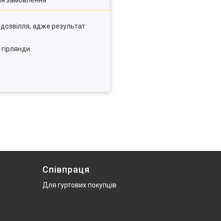
ля замовлення
 дозвілля, адже результат
 гірлянди.
Співпраця
Для гуртових покупців