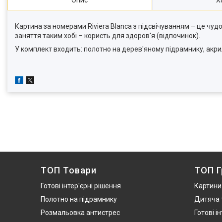
Опис
Х
Картина за номерами Riviera Blanca з підсвічуванням – це чу
заняття таким хобі – користь для здоров'я (відпочинок).
У комплект входить: полотно на дерев'яному підрамнику, акрил
ТОП Товари
ТОП Г
Готові інтер'єрні рішення
Картини
Полотно на підрамнику
Дитяча 
Розмальовка антистрес
Готові і