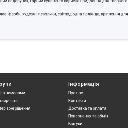
довий подарунок, гарний сувенір та корисне придбання для творчого
ові фарби, художні пензлики, світлодіодна гірлянда, кріплення для
рупи
Інформація
 за номерами
Про нас
творчість
Контакти
нтер'єрні рішення
Доставка та оплата
Повернення та обмін
Відгуки