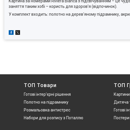
Картина за номерами Riviera Blanca з підсвічуванням – це чу
заняття таким хобі – користь для здоров'я (відпочинок).
У комплект входить: полотно на дерев'яному підрамнику, акрил
ТОП Товари
ТОП Г
Готові інтер'єрні рішення
Картини
Полотно на підрамнику
Дитяча 
Розмальовка антистрес
Готові і
Набори для розпису з Поталлю
Постери