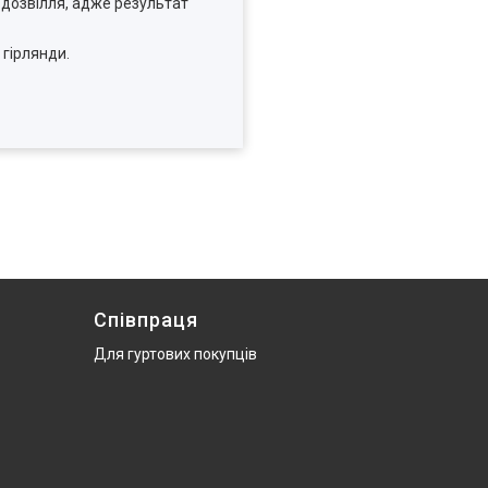
 дозвілля, адже результат
 гірлянди.
Співпраця
Для гуртових покупців