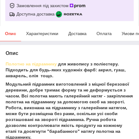
Замовлення під захистом
Доступна доставка
Опис
Характеристики
Доставка
Оплата
Умови п
Опис
Полотно на підрамнику
для живопису з поліестеру.
Підходить для будь-яких художніх фарб: акрил, гуаш,
акварель, олія тощо.
Модульний підрамник виготовлений з міцної березової
деревини, добре тримає форму та не деформується з
часом. Всі полотна мають галерейний натяг - закріплення
полотна на підрамнику за допомогою скоб на звороті.
Робота, виконана на підрамнику з галерейним натягом,
може бути розміщена без рами, оскільки усі скоби
розташовані на звороті підрамника. Ручна робота
дозволяє контролювати якість продукту на кожному
етапі та досягнути "барабанного" натягу полотна на
підрамнику.