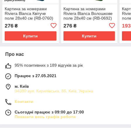
Картина за номерами
Картина за номерами
Карт
Riviera Blanca Квітуче
Riviera Blanca Волошкове
Rivi
поле 28x40 см (RB-0760)
поле 28x40 см (RB-0692)
поле
276
276
193
₴
₴
Купити
Купити
Про нас
95% позитивних з 189 відгуків за рік
Працює з 27.05.2021
м. Київ
04080 вул. Кирилівська, 86, Київ, Україна
Контакти
Сьогодні працює з 09:00 до 17:00
Показати весь графік роботи