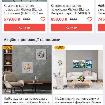
Комплект картин за
Комплект картин за
Набі
номерами Riviera Blanca
номерами Riviera Blanca
з м
Три мавпи (ITR-033) 3 шт
Вечірній парк (ITR-008) 3
Rivi
в наборі
шт в наборі
(ITR
579,60
858,60
745
₴
₴
828 ₴
954 ₴
Купити
Купити
Акційні пропозиції та новинки
–50%
–50%
Набір картин за номерами з
Набір картин за номерами з
металевими фарбами Riviera
металевими фарбами Riviera