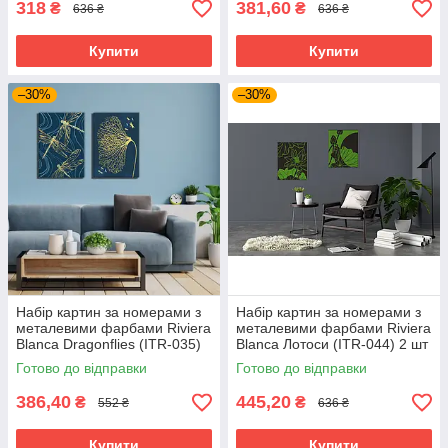
318
381,60
₴
₴
636 ₴
636 ₴
Купити
Купити
–30%
–30%
Набір картин за номерами з
Набір картин за номерами з
металевими фарбами Riviera
металевими фарбами Riviera
Blanca Dragonflies (ITR-035)
Blanca Лотоси (ITR-044) 2 шт
2 шт в наборі
в наборі
Готово до відправки
Готово до відправки
386,40
445,20
₴
₴
552 ₴
636 ₴
Купити
Купити