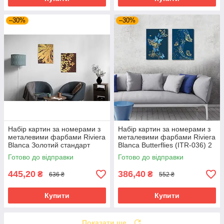
–30%
–30%
Набір картин за номерами з
Набір картин за номерами з
металевими фарбами Riviera
металевими фарбами Riviera
Blanca Золотий стандарт
Blanca Butterflies (ITR-036) 2
(ITR-043) 2 шт в наборі
шт в наборі
Готово до відправки
Готово до відправки
445,20
386,40
₴
₴
636 ₴
552 ₴
Купити
Купити
Показати ще