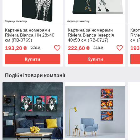
Картина за номерами
Картина за номерами
Карт
Riviera Blanca Ніч 28x40
Riviera Blanca Інверсія
Rivi
см (RB-0769)
40x50 см (RB-0717)
см (
193,20
222,60
193
₴
₴
276 ₴
318 ₴
Купити
Купити
Подібні товари компанії