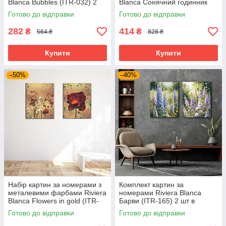
Blanca Bubbles (ITR-032) 2
Blanca Сонячний годинник
шт в наборі
(ITR-012) 3 шт в наборі
Готово до відправки
Готово до відправки
282
414
₴
₴
564 ₴
828 ₴
Купити
Купити
–50%
–40%
Набір картин за номерами з
Комплект картин за
металевими фарбами Riviera
номерами Riviera Blanca
Blanca Flowers in gold (ITR-
Барви (ITR-165) 2 шт в
085) 2 шт в наборі
наборі
Готово до відправки
Готово до відправки