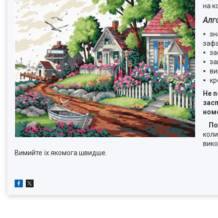
на к
Алг
зн
зафа
за
за
ви
кр
Не п
засп
ном
По
коли
вико
Вимийте їх якомога швидше.