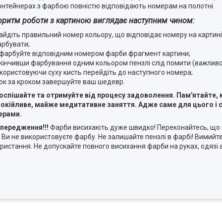
онтейнерах з фарбою повністю відповідають номерам на полотні.
оритм роботи з картиною виглядає наступним чином:
айдіть правильний номер кольору, що відповідає номеру на картині,
рбувати;
фарбуйте відповідним номером фарби фрагмент картини;
кінчивши фарбування одним кольором пензлі слід помити (
важливо
користовуючи суху кисть перейдіть до наступного номера;
ок за кроком завершуйте ваш шедевр.
оспішайте та отримуйте від процесу задоволення. Пам'ятайте,
окійливе, майже медитативне заняття. Адже саме для цього і с
ерами.
передження!!!
Фарби висихають дуже швидко! Переконайтесь, що 
 Ви не використовуєте фарбу. Не залишайте пензлі в фарбі! Вимийте
ристання. Не допускайте повного висихання фарби на руках, одязі а