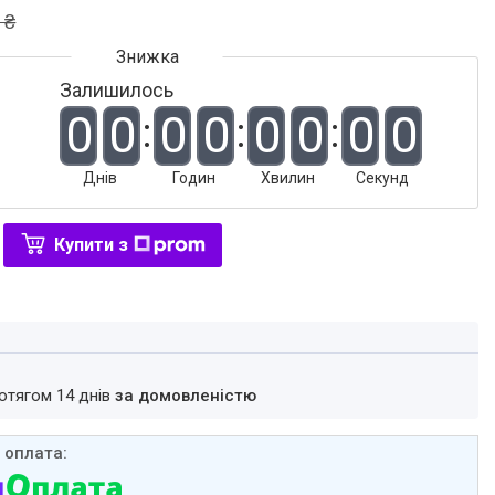
 ₴
Залишилось
0
0
0
0
0
0
0
0
Днів
Годин
Хвилин
Секунд
Купити з
ротягом 14 днів
за домовленістю