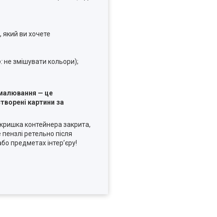
 який ви хочете
:
не змішувати кольори);
 малювання — це
творені картини за
кришка контейнера закрита,
 пензлі ретельно після
бо предметах інтер’єру!