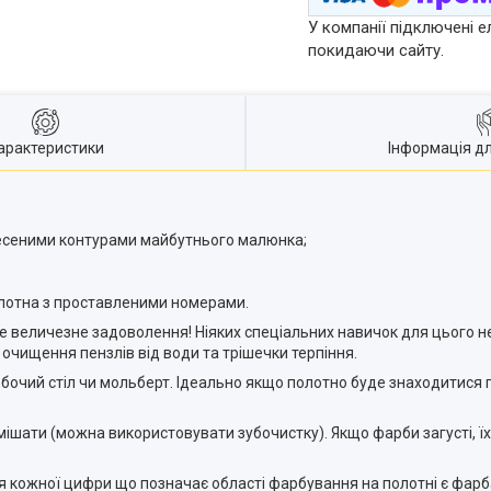
У компанії підключені е
покидаючи сайту.
арактеристики
Інформація д
несеними контурами майбутнього малюнка;
лотна з проставленими номерами.
величезне задоволення! Ніяких спеціальних навичок для цього не
 очищення пензлів від води та трішечки терпіння.
бочий стіл чи мольберт. Ідеально якщо полотно буде знаходитися 
шати (можна використовувати зубочистку). Якщо фарби загусті, ї
кожної цифри що позначає області фарбування на полотні є фарб