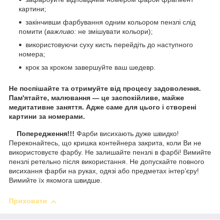
картини;
закінчивши фарбування одним кольором пензлі слід
помити (
важливо:
не змішувати кольори);
використовуючи суху кисть перейдіть до наступного
номера;
крок за кроком завершуйте ваш шедевр.
Не поспішайте та отримуйте від процесу задоволення.
Пам'ятайте, малювання — це заспокійливе, майже
медитативне заняття. Адже саме для цього і створені
картини за номерами.
Попередження!!!
Фарби висихають дуже швидко!
Переконайтесь, що кришка контейнера закрита, коли Ви не
використовуєте фарбу. Не залишайте пензлі в фарбі! Вимийте
пензлі ретельно після використання. Не допускайте повного
висихання фарби на руках, одязі або предметах інтер’єру!
Вимийте їх якомога швидше.
Приховати