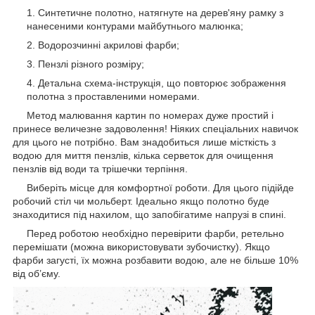
Синтетичне полотно, натягнуте на дерев'яну рамку з
нанесеними контурами майбутнього малюнка;
Водорозчинні акрилові фарби;
Пензлі різного розміру;
Детальна схема-інструкція, що повторює зображення
полотна з проставленими номерами.
Метод малювання картин по номерах дуже простий і
принесе величезне задоволення! Ніяких спеціальних навичок
для цього не потрібно. Вам знадобиться лише місткість з
водою для миття пензлів, кілька серветок для очищення
пензлів від води та трішечки терпіння.
Виберіть місце для комфортної роботи. Для цього підійде
робочий стіл чи мольберт. Ідеально якщо полотно буде
знаходитися під нахилом, що запобігатиме напрузі в спині.
Перед роботою необхідно перевірити фарби, ретельно
перемішати (можна використовувати зубочистку). Якщо
фарби загусті, їх можна розбавити водою, але не більше 10%
від об’єму.