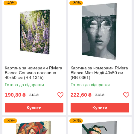
–40%
–30%
Картина за номерами Riviera
Картина за номерами Riviera
Blanca Сонячна полонина
Blanca Міст Надії 40x50 см
40x50 см (RB-1345)
(RB-0361)
Готово до відправки
Готово до відправки
190,80
222,60
₴
₴
318 ₴
318 ₴
Купити
Купити
–30%
–30%