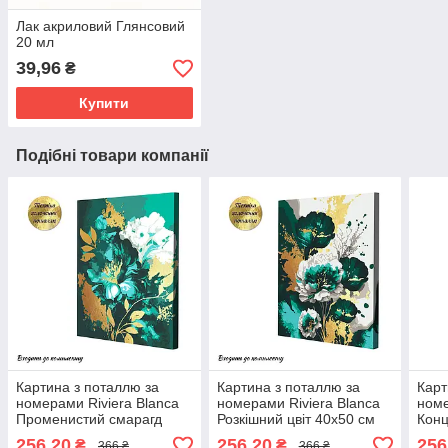
Лак акриловий Глянсовий
20 мл
39,96
₴
Купити
Подібні товари компанії
Картина з поталлю за
Картина з поталлю за
Карт
номерами Riviera Blanca
номерами Riviera Blanca
номе
Променистий смарагд
Розкішний цвіт 40x50 см
Конц
40x50 см (RB-0853)
(RB-0854)
(RB-
256,20
256,20
256
₴
₴
366 ₴
366 ₴