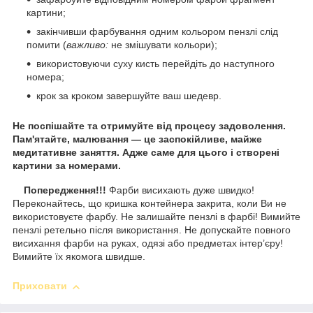
картини;
закінчивши фарбування одним кольором пензлі слід
помити (
важливо:
не змішувати кольори);
використовуючи суху кисть перейдіть до наступного
номера;
крок за кроком завершуйте ваш шедевр.
Не поспішайте та отримуйте від процесу задоволення.
Пам'ятайте, малювання — це заспокійливе, майже
медитативне заняття. Адже саме для цього і створені
картини за номерами.
Попередження!!!
Фарби висихають дуже швидко!
Переконайтесь, що кришка контейнера закрита, коли Ви не
використовуєте фарбу. Не залишайте пензлі в фарбі! Вимийте
пензлі ретельно після використання. Не допускайте повного
висихання фарби на руках, одязі або предметах інтер’єру!
Вимийте їх якомога швидше.
Приховати