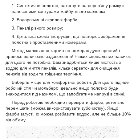
Синтетичне полотно, натягнуте на дерев'яну рамку з
нанесеними контурами майбутнього малюнка;
Водорозчинні акрилові фарби;
Пензлі різного розміру;
Детальна схема-інструкція, що повторює зображення
полотна з проставленими номерами.
Метод малювання картин по номерах дуже простий і
принесе величезне задоволення! Ніяких спеціальних навичок
для цього не потрібно. Вам знадобиться лише місткість з
водою для миття пензлів, кілька серветок для очищення
пензлів від води та трішечки терпіння.
Виберіть місце для комфортної роботи. Для цього підійде
робочий стіл чи мольберт. Ідеально якщо полотно буде
знаходитися під нахилом, що запобігатиме напрузі в спині.
Перед роботою необхідно перевірити фарби, ретельно
перемішати (можна використовувати зубочистку). Якщо
фарби загусті, їх можна розбавити водою, але не більше 10%
від об’єму.