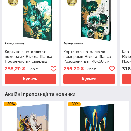
Картина з поталлю за
Картина з поталлю за
Карт
номерами Riviera Blanca
номерами Riviera Blanca
Rivi
Променистий смарагд
Розкішний цвіт 40x50 см
Йоси
40x50 см (RB-0853)
(RB-0854)
256,20
256,20
318
₴
₴
366 ₴
366 ₴
Купити
Купити
Акційні пропозиції та новинки
–30%
–30%