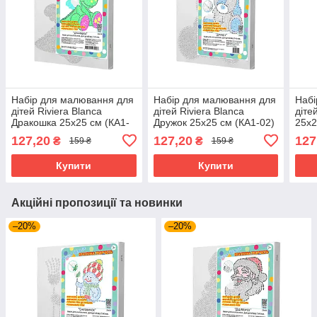
Набір для малювання для
Набір для малювання для
Набі
дітей Riviera Blanca
дітей Riviera Blanca
діте
Дракошка 25x25 см (КА1-
Дружок 25x25 см (КА1-02)
25x2
01)
127,20
127,20
127
₴
₴
159 ₴
159 ₴
Купити
Купити
Акційні пропозиції та новинки
–20%
–20%