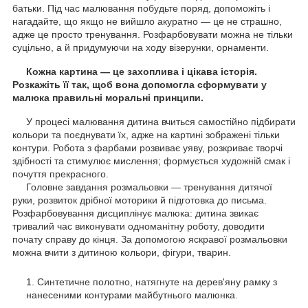
батьки. Під час малювання побудьте поряд, допоможіть і
нагадайте, що якщо не вийшло акуратно — це не страшно,
адже це просто тренування. Розфарбовувати можна не тільки
суцільно, а й придумуючи на ходу візерунки, орнаменти.
Кожна картина — це захоплива і цікава історія.
Розкажіть її так, щоб вона допомогла сформувати у
малюка правильні моральні принципи.
У процесі малювання дитина вчиться самостійно підбирати
кольори та поєднувати їх, адже на картині зображені тільки
контури. Робота з фарбами розвиває уяву, розкриває творчі
здібності та стимулює мислення; формується художній смак і
почуття прекрасного.
Головне завдання розмальовки — тренування дитячої
руки, розвиток дрібної моторики й підготовка до письма.
Розфарбовування дисциплінує малюка: дитина звикає
тривалий час виконувати одноманітну роботу, доводити
почату справу до кінця. За допомогою яскравої розмальовки
можна вчити з дитиною кольори, фігури, тварин.
Синтетичне полотно, натягнуте на дерев'яну рамку з
нанесеними контурами майбутнього малюнка.