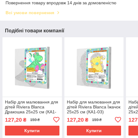
Повернення товару впродовж 14 днів за домовленістю
Всі умови повернення
Подібні товари компанії
Набір для малювання для
Набір для малювання для
Набі
дітей Riviera Blanca
дітей Riviera Blanca Їжачок
діте
Дракошка 25x25 см (КА1-
25x25 см (КА1-03)
25x2
01)
127,20
127,20
127
₴
₴
159 ₴
159 ₴
Купити
Купити