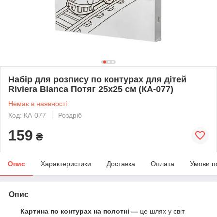
Набір для розпису по контурах для дітей
Riviera Blanca Потяг 25x25 см (КА-077)
Немає в наявності
Код: КА-077
Роздріб
159
₴
Опис
Характеристики
Доставка
Оплата
Умови п
Опис
Картина по контурах на полотні —
це шлях у світ