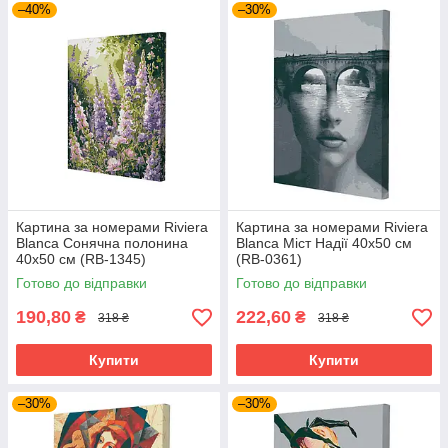
–40%
–30%
Картина за номерами Riviera
Картина за номерами Riviera
Blanca Сонячна полонина
Blanca Міст Надії 40x50 см
40x50 см (RB-1345)
(RB-0361)
Готово до відправки
Готово до відправки
190,80
222,60
₴
₴
318 ₴
318 ₴
Купити
Купити
–30%
–30%