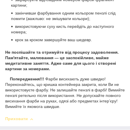
картини;
закінчивши фарбування одним кольором пензлі слід
помити (
важливо:
не змішувати кольори);
використовуючи суху кисть перейдіть до наступного
номера;
крок за кроком завершуйте ваш шедевр.
Не поспішайте та отримуйте від процесу задоволення.
Пам'ятайте, малювання — це заспокійливе, майже
медитативне заняття. Адже саме для цього і створені
картини за номерами.
Попередження!!!
Фарби висихають дуже швидко!
Переконайтесь, що кришка контейнера закрита, коли Ви не
використовуєте фарбу. Не залишайте пензлі в фарбі! Вимийте
пензлі ретельно після використання. Не допускайте повного
висихання фарби на руках, одязі або предметах інтер’єру!
Вимийте їх якомога швидше.
Приховати