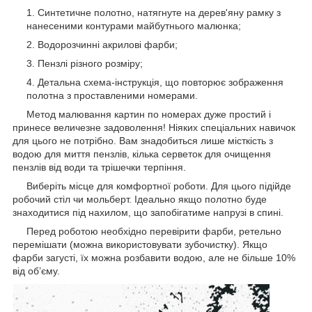
Синтетичне полотно, натягнуте на дерев'яну рамку з
нанесеними контурами майбутнього малюнка;
Водорозчинні акрилові фарби;
Пензлі різного розміру;
Детальна схема-інструкція, що повторює зображення
полотна з проставленими номерами.
Метод малювання картин по номерах дуже простий і
принесе величезне задоволення! Ніяких спеціальних навичок
для цього не потрібно. Вам знадобиться лише місткість з
водою для миття пензлів, кілька серветок для очищення
пензлів від води та трішечки терпіння.
Виберіть місце для комфортної роботи. Для цього підійде
робочий стіл чи мольберт. Ідеально якщо полотно буде
знаходитися під нахилом, що запобігатиме напрузі в спині.
Перед роботою необхідно перевірити фарби, ретельно
перемішати (можна використовувати зубочистку). Якщо
фарби загусті, їх можна розбавити водою, але не більше 10%
від об’єму.