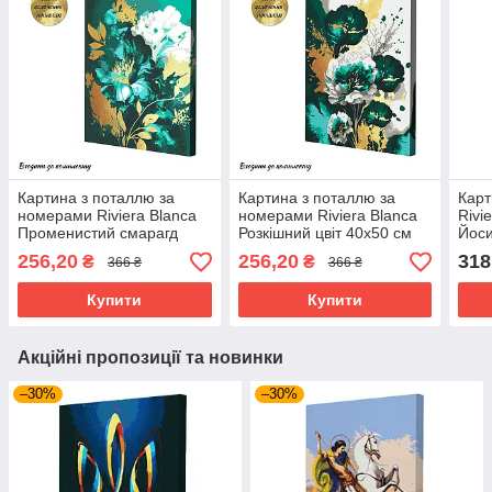
Картина з поталлю за
Картина з поталлю за
Карт
номерами Riviera Blanca
номерами Riviera Blanca
Rivi
Променистий смарагд
Розкішний цвіт 40x50 см
Йоси
40x50 см (RB-0853)
(RB-0854)
256,20
256,20
318
₴
₴
366 ₴
366 ₴
Купити
Купити
Акційні пропозиції та новинки
–30%
–30%