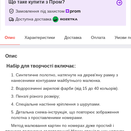
Що таке купити з Пром?
Замовлення під захистом
Доступна доставка
Опис
Характеристики
Доставка
Оплата
Умови п
Опис
Набір для творчості включає:
Синтетичне полотно, натягнуте на дерев'яну рамку з
нанесеними контурами майбутнього малюнка.
Водорозчинні акрилові фарби (від 15 до 40 кольорів).
Пензлі різного розміру;
Спеціальне настінне кріплення з шурупами.
Детальна схема-інструкція, що повторює зображення
полотна з проставленими номерами.
Метод малювання картин по номерах дуже простий і
принесе величезне задоволення! Ніяких спеціальних навичок