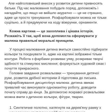
Але найголовніший внесок у розвиток дитини привносять
батьки. Під час малювання побудьте поряд, допоможіть і
нагадайте, що якщо не вийшло акуратно — це не страшно,
адже це просто тренування. Розфарбовувати можна не тільки
суцільно, а й придумуючи на ходу візерунки, орнаменти.
Кожна картина — це захоплива і цікава історія.
Розкажіть її так, щоб вона допомогла сформувати у
малюка правильні моральні принципи.
У процесі малювання дитина вчиться самостійно підбирати
кольори та поєднувати їх, адже на картині зображені тільки
контури. Робота з фарбами розвиває уяву, розкриває творчі
здібності та стимулює мислення; формується художній смак і
почуття прекрасного.
Головне завдання розмальовки — тренування дитячої
руки, розвиток дрібної моторики й підготовка до письма.
Розфарбовування дисциплінує малюка: дитина звикає
тривалий час виконувати одноманітну роботу, доводити
почату справу до кінця. За допомогою яскравої розмальовки
можна вчити з дитиною кольори, фігури, тварин.
Синтетичне полотно, натягнуте на дерев'яну рамку з