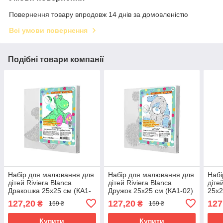
Повернення товару впродовж 14 днів за домовленістю
Всі умови повернення
Подібні товари компанії
Набір для малювання для
Набір для малювання для
Набі
дітей Riviera Blanca
дітей Riviera Blanca
діте
Дракошка 25x25 см (КА1-
Дружок 25x25 см (КА1-02)
25x2
01)
127,20
127,20
127
₴
₴
159 ₴
159 ₴
Купити
Купити