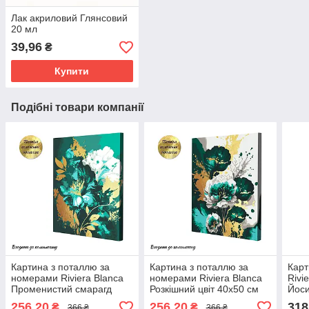
Лак акриловий Глянсовий
20 мл
39,96
₴
Купити
Подібні товари компанії
Картина з поталлю за
Картина з поталлю за
Карт
номерами Riviera Blanca
номерами Riviera Blanca
Rivi
Променистий смарагд
Розкішний цвіт 40x50 см
Йоси
40x50 см (RB-0853)
(RB-0854)
256,20
256,20
318
₴
₴
366 ₴
366 ₴