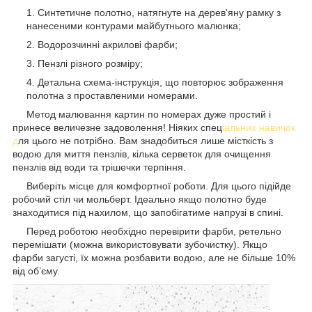
Синтетичне полотно, натягнуте на дерев'яну рамку з
нанесеними контурами майбутнього малюнка;
Водорозчинні акрилові фарби;
Пензлі різного розміру;
Детальна схема-інструкція, що повторює зображення
полотна з проставленими номерами.
Метод малювання картин по номерах дуже простий і
принесе величезне задоволення! Ніяких спец
іальних навичок
д
ля цього не потрібно. Вам знадобиться лише місткість з
водою для миття пензлів, кілька серветок для очищення
пензлів від води та трішечки терпіння.
Виберіть місце для комфортної роботи. Для цього підійде
робочий стіл чи мольберт. Ідеально якщо полотно буде
знаходитися під нахилом, що запобігатиме напрузі в спині.
Перед роботою необхідно перевірити фарби, ретельно
перемішати (можна використовувати зубочистку). Якщо
фарби загусті, їх можна розбавити водою, але не більше 10%
від об’єму.