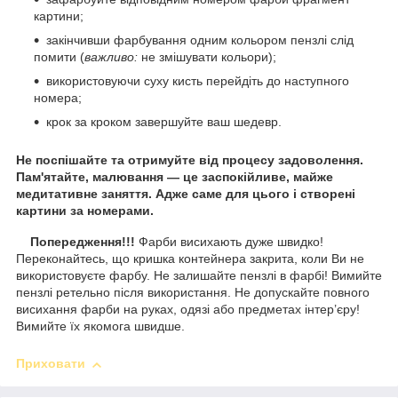
картини;
закінчивши фарбування одним кольором пензлі слід
помити (
важливо:
не змішувати кольори);
використовуючи суху кисть перейдіть до наступного
номера;
крок за кроком завершуйте ваш шедевр.
Не поспішайте та отримуйте від процесу задоволення.
Пам'ятайте, малювання — це заспокійливе, майже
медитативне заняття. Адже саме для цього і створені
картини за номерами.
Попередження!!!
Фарби висихають дуже швидко!
Переконайтесь, що кришка контейнера закрита, коли Ви не
використовуєте фарбу. Не залишайте пензлі в фарбі! Вимийте
пензлі ретельно після використання. Не допускайте повного
висихання фарби на руках, одязі або предметах інтер’єру!
Вимийте їх якомога швидше.
Приховати