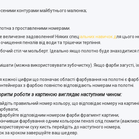
несеними контурами майбутнього малюнка;
лотна з проставленими номерами.
 величезне задоволення! Ніяких спец
іальних навичок д
ля цього н
 очищення пензлів від води та трішечки терпіння.
бочий стіл чи мольберт. Ідеально якщо полотно буде знаходитися 
шати (можна використовувати зубочистку). Якщо фарби загусті, ї
кожної цифри що позначає області фарбування на полотні є фарб
онтейнерах з фарбою повністю відповідають номерам на полотні.
оритм роботи з картиною виглядає наступним чином:
айдіть правильний номер кольору, що відповідає номеру на картині,
рбувати;
фарбуйте відповідним номером фарби фрагмент картини;
кінчивши фарбування одним кольором пензлі слід помити (
важливо
користовуючи суху кисть перейдіть до наступного номера;
ок за кроком завершуйте ваш шедевр.