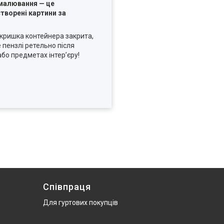
 малювання — це
творені картини за
кришка контейнера закрита,
 пензлі ретельно після
бо предметах інтер’єру!
Співпраця
Для гуртових покупців