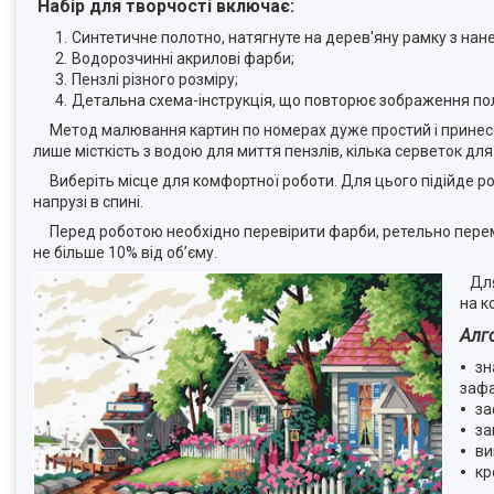
Набір для творчості включає:
Синтетичне полотно, натягнуте на дерев'яну рамку з на
Водорозчинні акрилові фарби;
Пензлі різного розміру;
Детальна схема-інструкція, що повторює зображення по
Метод малювання картин по номерах дуже простий і принесе
лише місткість з водою для миття пензлів, кілька серветок для
Виберіть місце для комфортної роботи. Для цього підійде ро
напрузі в спині.
Перед роботою необхідно перевірити фарби, ретельно перемі
не більше 10% від об’єму.
Для 
на к
Алг
зн
зафа
за
за
ви
кр