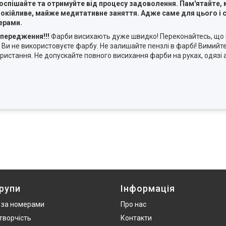
оспішайте та отримуйте від процесу задоволення. Пам'ятайте,
окійливе, майже медитативне заняття. Адже саме для цього і с
ерами.
передження!!!
Фарби висихають дуже швидко! Переконайтесь, що 
 Ви не використовуєте фарбу. Не залишайте пензлі в фарбі! Вимийте
ристання. Не допускайте повного висихання фарби на руках, одязі а
рупи
Інформація
 за номерами
Про нас
творчість
Контакти