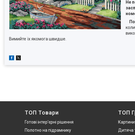
Не п
засп
ном
По
коли
вико
Вимийте їх якомога швидше.
ТОП Товари
ТОП Г
Готові інтер'єрні рішення
Картини
Полотно на підрамнику
Дитяча 