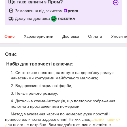
Що таке купити з Пром?
Замовлення під захистом
Доступна доставка
Опис
Характеристики
Доставка
Оплата
Умови п
Опис
Набір для творчості включає:
Синтетичне полотно, натягнуте на дерев'яну рамку з
нанесеними контурами майбутнього малюнка;
Водорозчинні акрилові фарби;
Пензлі різного розміру;
Детальна схема-інструкція, що повторює зображення
полотна з проставленими номерами.
Метод малювання картин по номерах дуже простий і
принесе величезне задоволення! Ніяких спец
іальних навичок
д
ля цього не потрібно. Вам знадобиться лише місткість з