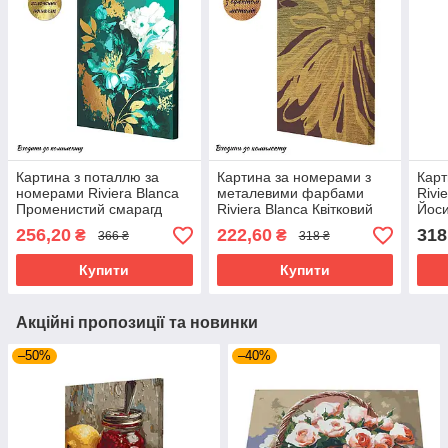
Картина з поталлю за
Картина за номерами з
Карт
номерами Riviera Blanca
металевими фарбами
Rivi
Променистий смарагд
Riviera Blanca Квітковий
Йоси
40x50 см (RB-0853)
килим 40x50 см (RB-0872)
256,20
222,60
318
₴
₴
366 ₴
318 ₴
Купити
Купити
Акційні пропозиції та новинки
–50%
–40%