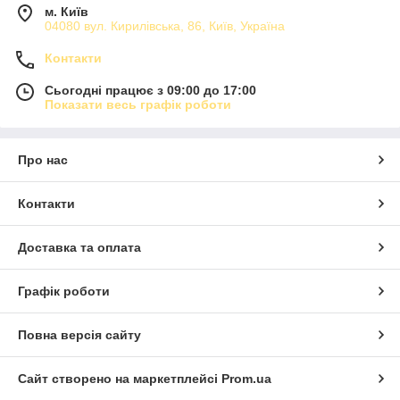
- для нанесення поталі краще всього використовувати
м. Київ
спиртовий клей;
04080 вул. Кирилівська, 86, Київ, Україна
- клей повинен почати працювати на відлип – це ступінь
висихання клею, при якій він практично висох, але
Контакти
поверхня зберігається злегка липкою;
- лист поталі необхідно розгладити м'яким пензлем;
Сьогодні працює з 09:00 до 17:00
Показати весь графік роботи
- фінальним шаром можуть служити спеціальні морилки,
патини і лаки для поталі (лаки на водній основі – не
підходять для захисту поталі!);
- наносити фінішний захист можна не раніше, ніж через
Про нас
36-48 годин після золочення.
Контакти
Доставка та оплата
Графік роботи
Повна версія сайту
Сайт створено на маркетплейсі
Prom.ua