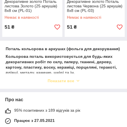
Декоративне золото Поталь
Декоративне золото Поталь
листова Золото (25 аркушів)
листова Червона (25 аркушів)
8х8 см (PL-01)
8х8 см (PL-03)
Немає в наявності
Немає в наявності
51
51
₴
₴
Поталь кольорова в аркушах (фольга для декорування)
Кольорова поталь використовується для будь-яких
декоративних робіт по склу, паперу, тканині, дереву,
картону, пластику, воску, кераміці, порцеляні, теракоті,
плівці, металу, каменю, шкірі та ін.
Чудово підходить для професійних декоративних або
Показати все
реставраційних робіт, для аматорської творчості,
обробки меблів та предметів інтер'єру.
Поталь, матеріал для позолоти, являє собою тонкі
Про нас
листи фольги.
Лист поталі приклеюється з допомогою спеціального
клею і вимагає захисного покриття спеціальними лаками
95% позитивних з 189 відгуків за рік
для поталі.
Працює з 27.05.2021
Особливості роботи: