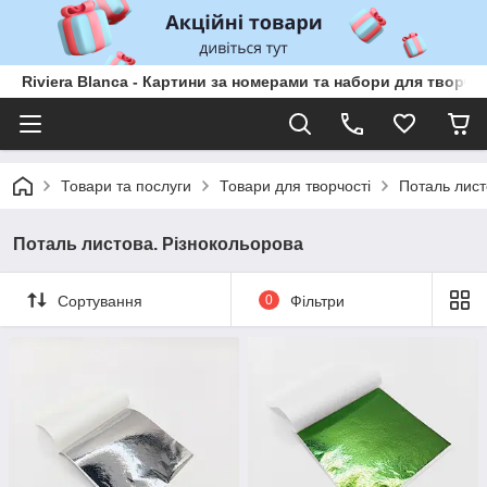
Riviera Blanca - Картини за номерами та набори для творчо
Товари та послуги
Товари для творчості
Поталь лист
Поталь листова. Різнокольорова
Сортування
0
Фільтри